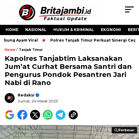
HOME
NASIONAL
HUKUM & KRIMINAL
EKONOMI
BERI
bung Ayam Viral
Polres Tanjab Timur Perkuat Sinergi Cega
/
Home
Tanjab Timur
Kapolres Tanjabtim Laksanakan
Jum’at Curhat Bersama Santri dan
Pengurus Pondok Pesantren Jari
Nabi di Rano
Redaksi
Jumat, 24 Maret 2023
Perbesar
Perbesar