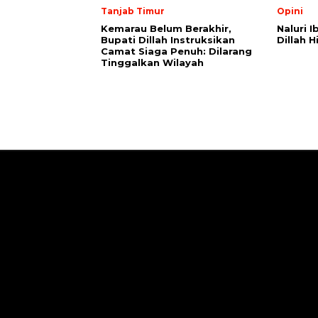
Tanjab Timur
Opini
Kemarau Belum Berakhir,
Naluri I
Bupati Dillah Instruksikan
Dillah H
Camat Siaga Penuh: Dilarang
Tinggalkan Wilayah