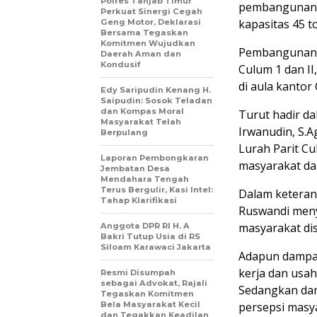
Polres Tanjab Timur
pembangunan d
Perkuat Sinergi Cegah
kapasitas 45 t
Geng Motor, Deklarasi
Bersama Tegaskan
Komitmen Wujudkan
Pembangunan p
Daerah Aman dan
Kondusif
Culum 1 dan II
di aula kantor
Edy Saripudin Kenang H.
Saipudin: Sosok Teladan
dan Kompas Moral
Turut hadir da
Masyarakat Telah
Irwanudin, S.A
Berpulang
Lurah Parit Cu
Laporan Pembongkaran
masyarakat da
Jembatan Desa
Mendahara Tengah
Terus Bergulir, Kasi Intel:
Dalam keteran
Tahap Klarifikasi
Ruswandi meny
masyarakat dis
Anggota DPR RI H. A
Bakri Tutup Usia di RS
Siloam Karawaci Jakarta
Adapun dampak
kerja dan usah
Resmi Disumpah
sebagai Advokat, Rajali
Sedangkan dam
Tegaskan Komitmen
Bela Masyarakat Kecil
persepsi masya
dan Tegakkan Keadilan