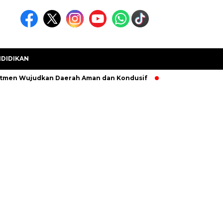
DIDIKAN
en Wujudkan Daerah Aman dan Kondusif
Kecamatan Muara Saba