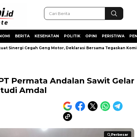
NOMI
BERITA
KESEHATAN
POLITIK
OPINI
PERISTIWA
PEN
 Sinergi Cegah Geng Motor, Deklarasi Bersama Tegaskan Komitm
 PT Permata Andalan Sawit Gelar
tudi Amdal
Perbesar
Perbesar