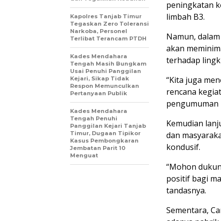
peningkatan k
limbah B3.
Kapolres Tanjab Timur
Tegaskan Zero Toleransi
Narkoba, Personel
Namun, dalam 
Terlibat Terancam PTDH
akan meminima
Kades Mendahara
terhadap ling
Tengah Masih Bungkam
Usai Penuhi Panggilan
“Kita juga men
Kejari, Sikap Tidak
Respon Memunculkan
rencana kegiat
Pertanyaan Publik
pengumuman it
Kades Mendahara
Tengah Penuhi
Kemudian lanj
Panggilan Kejari Tanjab
Timur, Dugaan Tipikor
dan masyaraka
Kasus Pembongkaran
kondusif.
Jembatan Parit 10
Menguat
“Mohon dukun
positif bagi m
tandasnya.
Sementara, Ca