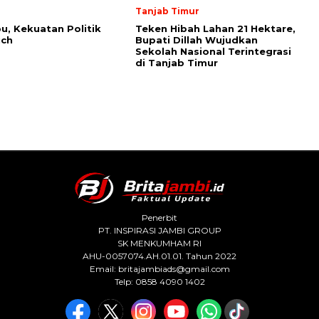
Tanjab Timur
bu, Kekuatan Politik
Teken Hibah Lahan 21 Hektare,
ich
Bupati Dillah Wujudkan
Sekolah Nasional Terintegrasi
di Tanjab Timur
Penerbit
PT. INSPIRASI JAMBI GROUP
SK MENKUMHAM RI
AHU-0057074.AH.01.01. Tahun 2022
Email:
britajambiads@gmail.com
Telp: 0858 4090 1402