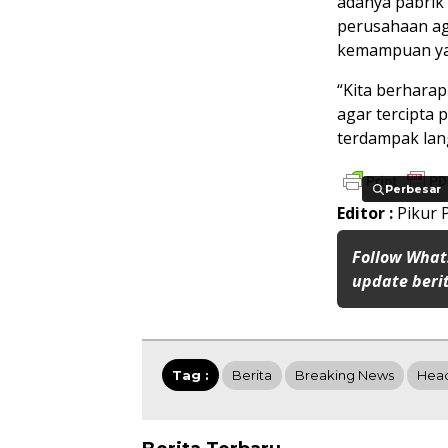
adanya pabrik 
perusahaan ag
kemampuan yan
“Kita berhara
agar tercipta 
terdampak lan
Perbesar
Perbesar
Editor :
Pikur 
Follow What
update berit
Tag :
Berita
Breaking News
Head