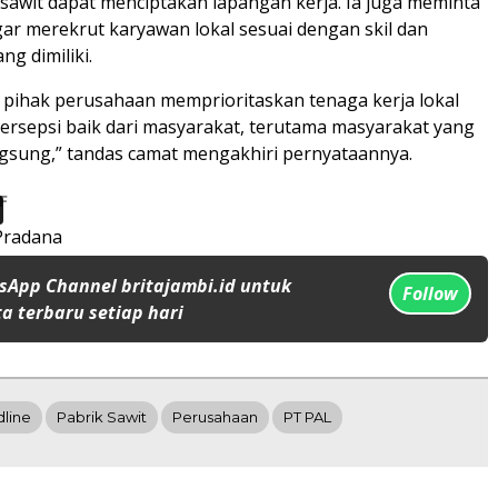
sawit dapat menciptakan lapangan kerja. Ia juga meminta
ar merekrut karyawan lokal sesuai dengan skil dan
g dimiliki.
p pihak perusahaan memprioritaskan tenaga kerja lokal
persepsi baik dari masyarakat, terutama masyarakat yang
gsung,” tandas camat mengakhiri pernyataannya.
Pradana
sApp Channel britajambi.id untuk
Follow
a terbaru setiap hari
line
Pabrik Sawit
Perusahaan
PT PAL