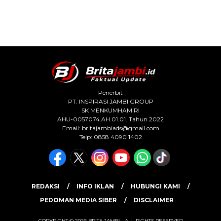
Penerbit
PT. INSPIRASI JAMBI GROUP
SK MENKUMHAM RI
AHU-0057074.AH.01.01. Tahun 2022
Email:
britajambiads@gmail.com
Telp: 0858 4090 1402
REDAKSI
INFO IKLAN
HUBUNGI KAMI
PEDOMAN MEDIA SIBER
DISCLAIMER
COPYRIGHT © 2026 BRITA JAMBI - ALL RIGHTS RESERVED