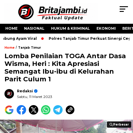
HOME
NASIONAL
HUKUM & KRIMINAL
EKONOMI
BERI
bung Ayam Viral
Polres Tanjab Timur Perkuat Sinergi Cega
/
Home
Tanjab Timur
Lomba Penilaian TOGA Antar Dasa
Wisma, Heri : Kita Apresiasi
Semangat Ibu-ibu di Kelurahan
Parit Culum 1
Redaksi
Sabtu, 11 Maret 2023
Perbesar
Perbesar