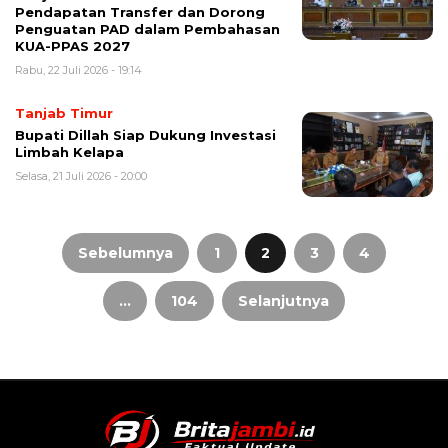
Pendapatan Transfer dan Dorong
Penguatan PAD dalam Pembahasan
KUA-PPAS 2027
Rabu, 22 Juli 2026 - 19:14
Tanjab Timur
Bupati Dillah Siap Dukung Investasi
Limbah Kelapa
Selasa, 21 Juli 2026 - 20:00
Paginasi
pos
Sebelumnya
1
2
3
4
…
104
Selanjutnya