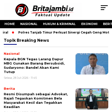
HOME
NASIONAL
HUKUM & KRIMINAL
EKONOMI
BERI
iral
Polres Tanjab Timur Perkuat Sinergi Cegah Geng Moto
Topik
Breaking News
Nasional
Kepala BGN Tegas Larang Dapur
MBG Gunakan Barang Bersubsidi,
Sudaryono: Bandel Akan Kami
Tutup
Selasa, 28 Juli 2026 - 11:45
Berita
Resmi Disumpah sebagai Advokat,
Rajali Tegaskan Komitmen Bela
Masyarakat Kecil dan Tegakkan
Keadilan