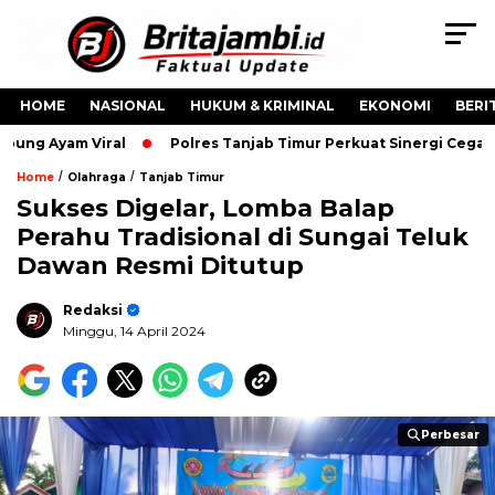
HOME
NASIONAL
HUKUM & KRIMINAL
EKONOMI
BERI
ng Ayam Viral
Polres Tanjab Timur Perkuat Sinergi Cegah 
/
/
Home
Olahraga
Tanjab Timur
Sukses Digelar, Lomba Balap
Perahu Tradisional di Sungai Teluk
Dawan Resmi Ditutup
Redaksi
Minggu, 14 April 2024
Perbesar
Perbesar