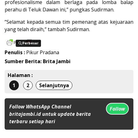
profesionalisme dalam berlaga pada lomba balap
perahu di Teluk Dawan ini,” pungkas Sudirman.
”Selamat kepada semua tim pemenang atas kejuaraan
yang telah diraih,” tambah Sudirman.
Perbesar
Perbesar
Penulis :
Pikur Pradana
Sumber Berita: Brita Jambi
Halaman :
1
2
Selanjutnya
Follow WhatsApp Channel
Follow
britajambi.id untuk update berita
terbaru setiap hari