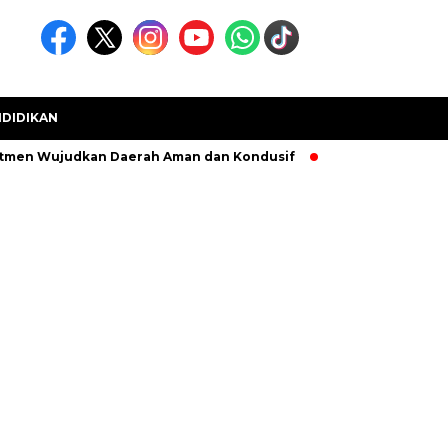
DIDIKAN
udkan Daerah Aman dan Kondusif
Kecamatan Muara Sabak Bar