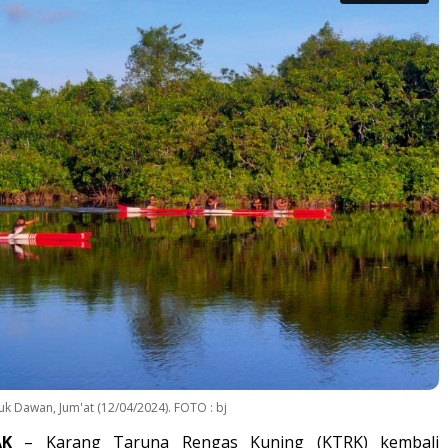
k Dawan, Jum'at (12/04/2024). FOTO : bj
AK
– Karang Taruna Rengas Kuning (KTRK) kembali