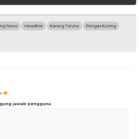
ing News
Headline
Karang Taruna
Rengas Kuning
an
ggung jawab pengguna