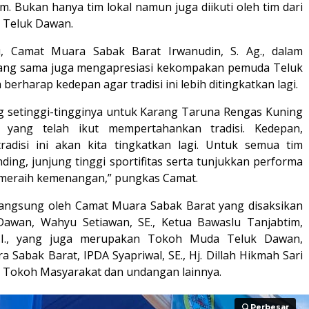
m. Bukan hanya tim lokal namun juga diikuti oleh tim dari
n Teluk Dawan.
u, Camat Muara Sabak Barat Irwanudin, S. Ag., dalam
ang sama juga mengapresiasi kekompakan pemuda Teluk
 berharap kedepan agar tradisi ini lebih ditingkatkan lagi.
ng setinggi-tingginya untuk Karang Taruna Rengas Kuning
yang telah ikut mempertahankan tradisi. Kedepan,
radisi ini akan kita tingkatkan lagi. Untuk semua tim
ding, junjung tinggi sportifitas serta tunjukkan performa
 meraih kemenangan,” pungkas Camat.
langsung oleh Camat Muara Sabak Barat yang disaksikan
Dawan, Wahyu Setiawan, SE., Ketua Bawaslu Tanjabtim,
d.I., yang juga merupakan Tokoh Muda Teluk Dawan,
 Sabak Barat, IPDA Syapriwal, SE., Hj. Dillah Hikmah Sari
ta Tokoh Masyarakat dan undangan lainnya.
Perbesar
Perbesar