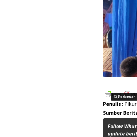
Perbesar
Perbesar
Penulis :
Piku
Sumber Berita
Follow What
update berit