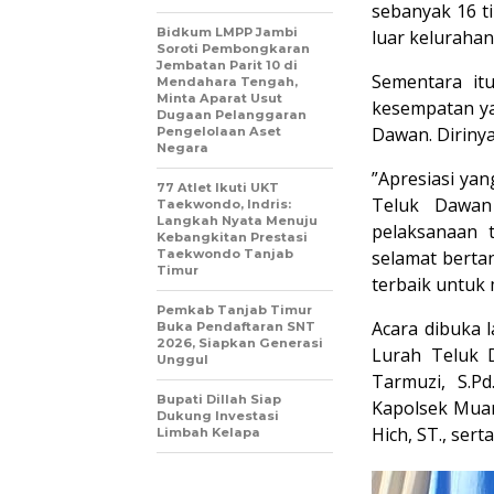
sebanyak 16 ti
Bidkum LMPP Jambi
luar keluraha
Soroti Pembongkaran
Jembatan Parit 10 di
Sementara it
Mendahara Tengah,
Minta Aparat Usut
kesempatan y
Dugaan Pelanggaran
Dawan. Dirinya
Pengelolaan Aset
Negara
”Apresiasi ya
77 Atlet Ikuti UKT
Teluk Dawan 
Taekwondo, Indris:
Langkah Nyata Menuju
pelaksanaan t
Kebangkitan Prestasi
Taekwondo Tanjab
selamat bertan
Timur
terbaik untuk
Pemkab Tanjab Timur
Acara dibuka 
Buka Pendaftaran SNT
2026, Siapkan Generasi
Lurah Teluk 
Unggul
Tarmuzi, S.P
Bupati Dillah Siap
Kapolsek Muara
Dukung Investasi
Hich, ST., ser
Limbah Kelapa