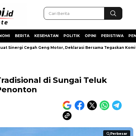
NOMI
BERITA
KESEHATAN
POLITIK
OPINI
PERISTIWA
PEN
rgi Cegah Geng Motor, Deklarasi Bersama Tegaskan Komitmen Wuj
adisional di Sungai Teluk
Penonton
Perbesar
Perbesar