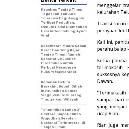
Berita Terkait
menggelar tr
Kapolres Tanjab Timur
kelurahan Tel
Tegaskan Tak Ada
Toleransi bagi Anggota
Terlibat Perjudian,
Tradisi turun 
Oknum Polisi Diamankan
perayaan Idul 
Usai Video Sabung Ayam
Viral
Kali ini, pan
Kecamatan Muara Sabak
perahu balap 
Barat Gandeng Kejari
Tanjab Timur, Rumah
Restorative Justice
Ketua panitia
Diresmikan untuk
terimakasih
Perkuat Kesadaran
Hukum Masyarakat
suksesnya keg
Dawan.
Kemarau Belum
Berakhir, Bupati Dillah
Instruksikan Camat
”Terimakasih
Siaga Penuh: Dilarang
sampai hari 
Tinggalkan Wilayah
yang menjadi 
Teken Hibah Lahan 21
ucap Rian.
Hektare, Bupati Dillah
Wujudkan Sekolah
Nasional Terintegrasi di
Rian juga men
Tanjab Timur