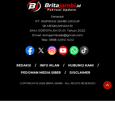
Penerbit
PT. INSPIRASI JAMBI GROUP
SK MENKUMHAM RI
AHU-0057074.AH.01.01. Tahun 2022
Email:
britajambiads@gmail.com
Telp: 0858 4090 1402
REDAKSI
INFO IKLAN
HUBUNGI KAMI
PEDOMAN MEDIA SIBER
DISCLAIMER
COPYRIGHT © 2026 BRITA JAMBI - ALL RIGHTS RESERVED