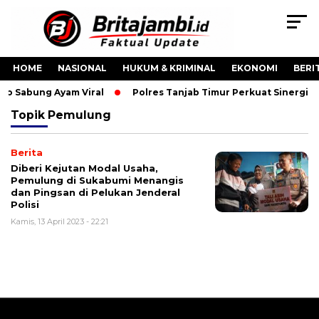
HOME
NASIONAL
HUKUM & KRIMINAL
EKONOMI
BERI
deo Sabung Ayam Viral
Polres Tanjab Timur Perkuat Sinergi
Topik
Pemulung
Berita
Diberi Kejutan Modal Usaha,
Pemulung di Sukabumi Menangis
dan Pingsan di Pelukan Jenderal
Polisi
Kamis, 13 April 2023 - 22:21