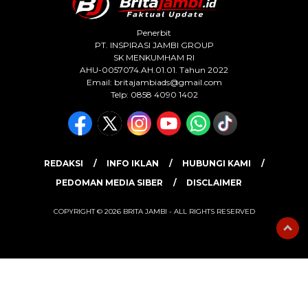
Penerbit
PT. INSPIRASI JAMBI GROUP
SK MENKUMHAM RI
AHU-0057074.AH.01.01. Tahun 2022
Email:
britajambiads@gmail.com
Telp: 0858 4090 1402
REDAKSI
INFO IKLAN
HUBUNGI KAMI
PEDOMAN MEDIA SIBER
DISCLAIMER
COPYRIGHT © 2026 BRITA JAMBI - ALL RIGHTS RESERVED