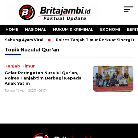
HOME
NASIONAL
HUKUM & KRIMINAL
EKONOMI
BERI
eo Sabung Ayam Viral
Polres Tanjab Timur Perkuat Sinergi 
Topik
Nuzulul Qur’an
Tanjab Timur
Gelar Peringatan Nuzulul Qur’an,
Polres Tanjabtim Berbagi Kepada
Anak Yatim
Selasa, 11 April 2023 - 01:17