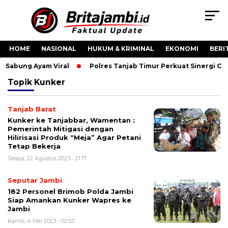
HOME
NASIONAL
HUKUM & KRIMINAL
EKONOMI
BERI
o Sabung Ayam Viral
Polres Tanjab Timur Perkuat Sinergi C
Topik
Kunker
Tanjab Barat
Kunker ke Tanjabbar, Wamentan :
Pemerintah Mitigasi dengan
Hilirisasi Produk “Meja” Agar Petani
Tetap Bekerja
Selasa, 22 Agustus 2023 - 21:17
Seputar Jambi
182 Personel Brimob Polda Jambi
Siap Amankan Kunker Wapres ke
Jambi
Kamis, 4 Mei 2023 - 02:53