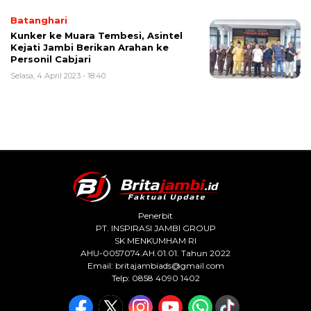
Batanghari
Kunker ke Muara Tembesi, Asintel
Kejati Jambi Berikan Arahan ke
Personil Cabjari
Selasa, 4 April 2023 - 18:40
Penerbit
PT. INSPIRASI JAMBI GROUP
SK MENKUMHAM RI
AHU-0057074.AH.01.01. Tahun 2022
Email:
britajambiads@gmail.com
Telp: 0858 4090 1402