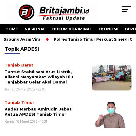
HOME
NASIONAL
HUKUM & KRIMINAL
EKONOMI
BERI
o Sabung Ayam Viral
Polres Tanjab Timur Perkuat Sinergi C
Topik
APDESI
Tanjab Barat
Tuntut Stabilisasi Arus Listrik,
Aliansi Masyarakat Wilayah Ulu
Tanjabbar Gelar Aksi Damai
Jumat, 26 Mei 2023 - 22:15
Tanjab Timur
Kades Merbau Amirudin Jabat
Ketua APDESI Tanjab Timur
Kamis, 16 Maret 2023 - 16:31