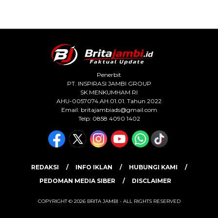
Penerbit
PT. INSPIRASI JAMBI GROUP
SK MENKUMHAM RI
AHU-0057074.AH.01.01. Tahun 2022
Email:
britajambiads@gmail.com
Telp: 0858 4090 1402
REDAKSI
INFO IKLAN
HUBUNGI KAMI
PEDOMAN MEDIA SIBER
DISCLAIMER
COPYRIGHT © 2026 BRITA JAMBI - ALL RIGHTS RESERVED