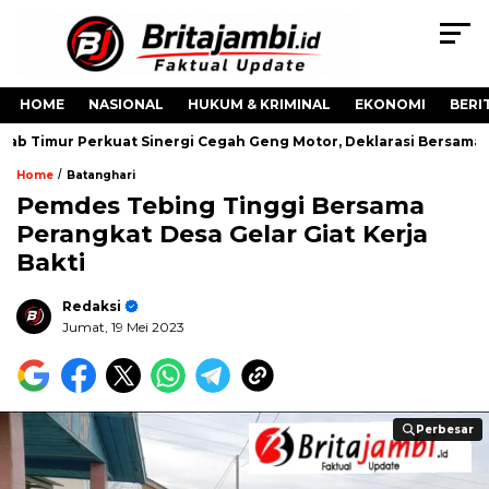
HOME
NASIONAL
HUKUM & KRIMINAL
EKONOMI
BERI
imur Perkuat Sinergi Cegah Geng Motor, Deklarasi Bersama Tega
/
Home
Batanghari
Pemdes Tebing Tinggi Bersama
Perangkat Desa Gelar Giat Kerja
Bakti
Redaksi
Jumat, 19 Mei 2023
Perbesar
Perbesar