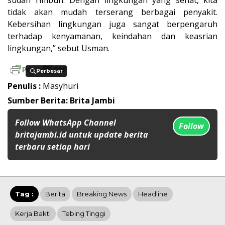
tidak akan mudah terserang berbagai penyakit.
Kebersihan lingkungan juga sangat berpengaruh
terhadap kenyamanan, keindahan dan keasrian
lingkungan,” sebut Usman.
Perbesar
Perbesar
Penulis :
Masyhuri
Sumber Berita: Brita Jambi
Follow WhatsApp Channel
Follow
britajambi.id untuk update berita
terbaru setiap hari
Tag :
Berita
Breaking News
Headline
Kerja Bakti
Tebing Tinggi