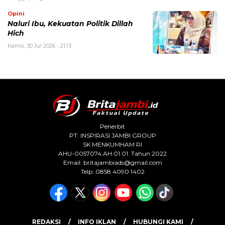
Opini
Naluri Ibu, Kekuatan Politik Dillah
Hich
Kamis, 30 Jul 2026 - 21:13
Penerbit
PT. INSPIRASI JAMBI GROUP
SK MENKUMHAM RI
AHU-0057074.AH.01.01. Tahun 2022
Email:
britajambiads@gmail.com
Telp: 0858 4090 1402
REDAKSI
INFO IKLAN
HUBUNGI KAMI