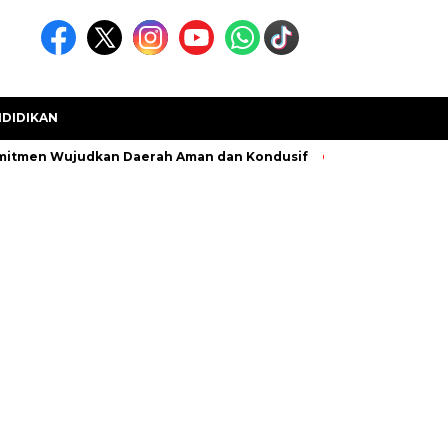
DIDIKAN
mitmen Wujudkan Daerah Aman dan Kondusif
Kecamatan Muara