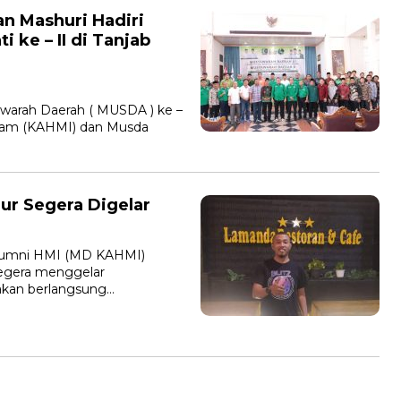
n Mashuri Hadiri
i ke – II di Tanjab
arah Daerah ( MUSDA ) ke –
slam (KAHMI) dan Musda
ur Segera Digelar
Alumni HMI (MD KAHMI)
segera menggelar
akan berlangsung…