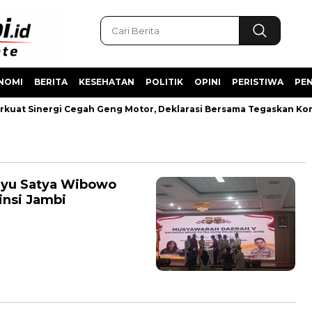
NOMI
BERITA
KESEHATAN
POLITIK
OPINI
PERISTIWA
PEN
kuat Sinergi Cegah Geng Motor, Deklarasi Bersama Tegaskan Ko
ahyu Satya Wibowo
insi Jambi