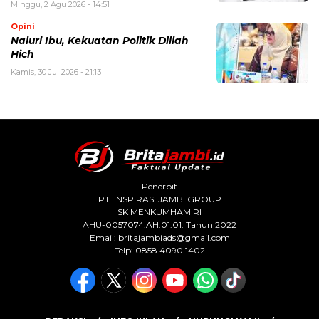
Minggu, 2 Agu 2026 - 14:51
Opini
Naluri Ibu, Kekuatan Politik Dillah
Hich
Kamis, 30 Jul 2026 - 21:13
Penerbit
PT. INSPIRASI JAMBI GROUP
SK MENKUMHAM RI
AHU-0057074.AH.01.01. Tahun 2022
Email:
britajambiads@gmail.com
Telp: 0858 4090 1402