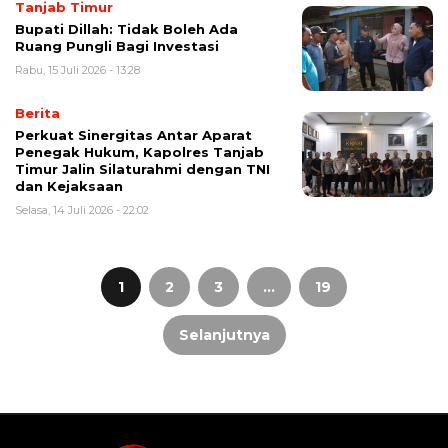
Tanjab Timur
Bupati Dillah: Tidak Boleh Ada
Ruang Pungli Bagi Investasi
Rabu, 15 Juli 2026 - 13:28
Berita
Perkuat Sinergitas Antar Aparat
Penegak Hukum, Kapolres Tanjab
Timur Jalin Silaturahmi dengan TNI
dan Kejaksaan
Selasa, 14 Juli 2026 - 22:02
Paginasi
pos
1
2
3
…
19
Selanjutnya