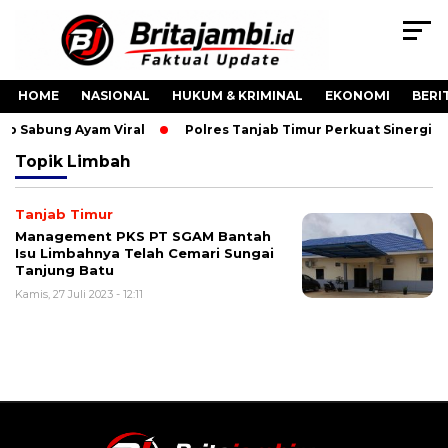
HOME
NASIONAL
HUKUM & KRIMINAL
EKONOMI
BERI
eo Sabung Ayam Viral
Polres Tanjab Timur Perkuat Sinergi
Topik
Limbah
Tanjab Timur
Management PKS PT SGAM Bantah
Isu Limbahnya Telah Cemari Sungai
Tanjung Batu
Kamis, 27 Juli 2023 - 12:11