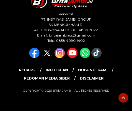
Penerbit
PT. INSPIRASI JAMBI GROUP
SK MENKUMHAM RI
AHU-0057074.AH.01.01. Tahun 2022
Email:
britajambiads@gmail.com
Telp: 0858 4090 1402
REDAKSI
INFO IKLAN
HUBUNGI KAMI
PEDOMAN MEDIA SIBER
DISCLAIMER
COPYRIGHT © 2026 BRITA JAMBI - ALL RIGHTS RESERVED