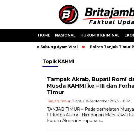
HOME
NASIONAL
HUKUM & KRIMINAL
EKO
mankan Usai Video Sabung Ayam Viral
Polres Tanjab Timur P
Topik
KAHMI
Tampak Akrab, Bupati Romi da
Musda KAHMI ke – III dan Forhat
Timur
Tanjab Timur
| Sabtu, 16 September 2023 - 18:12
TANJAB TIMUR – Pada perhelatan Musyaw
III Korps Alumni Himpunan Mahasiswa I
Forum Alumni Himpunan…