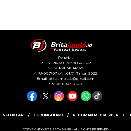
Penerbit
PT. INSPIRASI JAMBI GROUP
SK MENKUMHAM RI
AHU-0057074.AH.01.01. Tahun 2022
Email:
britajambiads@gmail.com
Telp: 0858 4090 1402
INFO IKLAN
HUBUNGI KAMI
PEDOMAN MEDIA SIBER
D
COPYRIGHT © 2026 BRITA JAMBI - ALL RIGHTS RESERVED