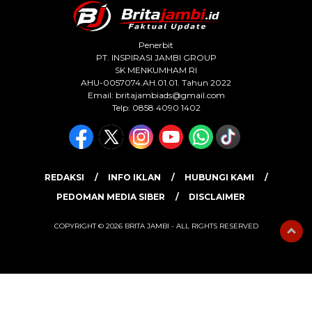
Penerbit
PT. INSPIRASI JAMBI GROUP
SK MENKUMHAM RI
AHU-0057074.AH.01.01. Tahun 2022
Email:
britajambiads@gmail.com
Telp: 0858 4090 1402
REDAKSI
INFO IKLAN
HUBUNGI KAMI
PEDOMAN MEDIA SIBER
DISCLAIMER
COPYRIGHT © 2026 BRITA JAMBI - ALL RIGHTS RESERVED