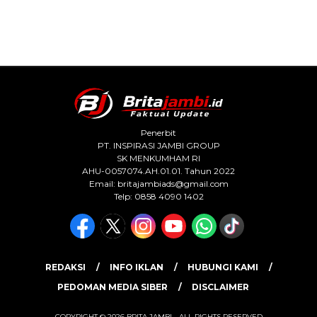
Penerbit
PT. INSPIRASI JAMBI GROUP
SK MENKUMHAM RI
AHU-0057074.AH.01.01. Tahun 2022
Email:
britajambiads@gmail.com
Telp: 0858 4090 1402
REDAKSI
INFO IKLAN
HUBUNGI KAMI
PEDOMAN MEDIA SIBER
DISCLAIMER
COPYRIGHT © 2026 BRITA JAMBI - ALL RIGHTS RESERVED