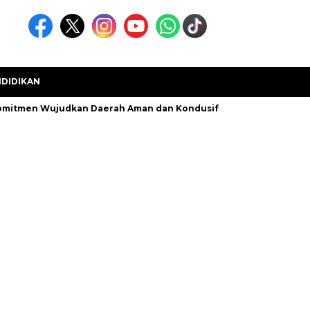
DIDIKAN
omitmen Wujudkan Daerah Aman dan Kondusif
Kecamatan Muar