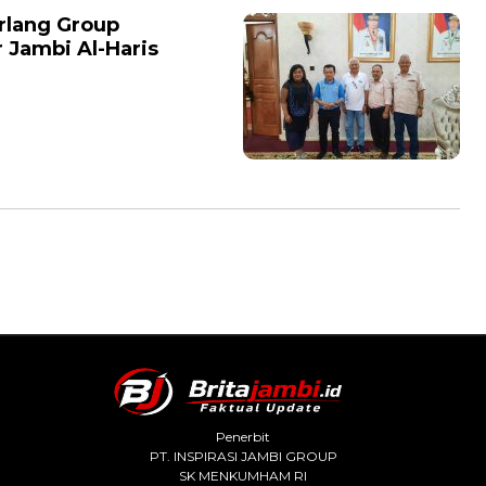
rlang Group
 Jambi Al-Haris
Penerbit
PT. INSPIRASI JAMBI GROUP
SK MENKUMHAM RI