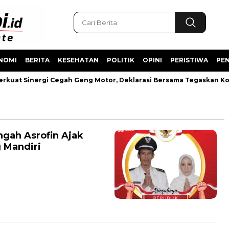
NOMI
BERITA
KESEHATAN
POLITIK
OPINI
PERISTIWA
PEN
rkuat Sinergi Cegah Geng Motor, Deklarasi Bersama Tegaskan K
ngah Asrofin Ajak
 Mandiri