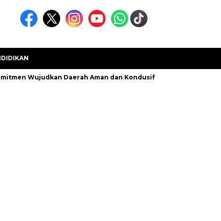
DIDIKAN
omitmen Wujudkan Daerah Aman dan Kondusif
Kecamatan Muar