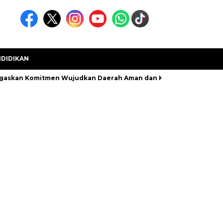
DIDIKAN
egaskan Komitmen Wujudkan Daerah Aman dan Kondusif
Kecam